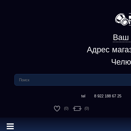
Ваш 
Адрес мага
Челю
8 922 188 67 25
(0)
(0)