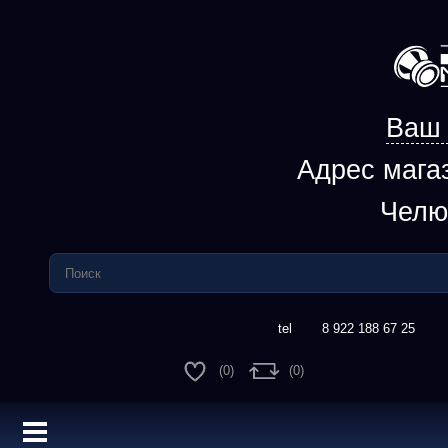
Ваш 
Адрес мага
Челю
8 922 188 67 25
(0)
(0)