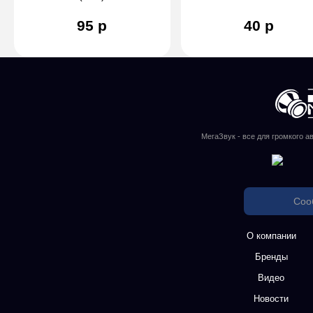
95 р
40 р
МегаЗвук - все для громкого а
Соо
О компании
Бренды
Видео
Новости