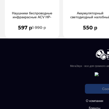
Наушники беспроводные
Аккумуляторный
инфракрасные ACV HP-
светодиодный налобны
201IR
фонарь
597 р
550 р
1 990 р
МегаЗвук - все для громкого а
Соо
О компании
Бренды